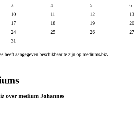
3
4
5
6
10
11
12
13
17
18
19
20
24
25
26
27
31
 heeft aangegeven beschikbaar te zijn op mediums.biz.
diums
biz over medium Johannes