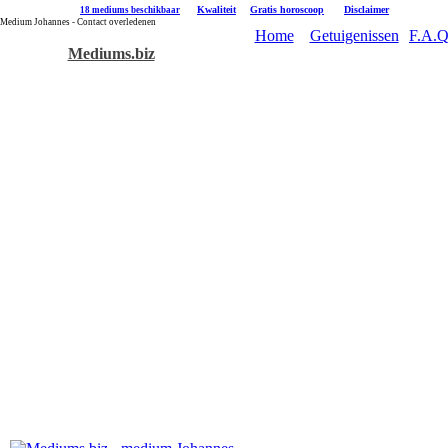
|
Kwaliteit
|
Gratis horoscoop
|
Disclaimer
18 mediums beschikbaar
Medium Johannes - Contact overledenen
Home
Getuigenissen
F.A.Q
Mediums.biz