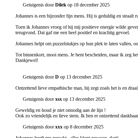
Getuigenis door
Dilek
op 18 december 2025
Johannes is een bijzonder fijn mens. Hij is geduldig en straalt r
Toen ik Johannes vroeg of hij mij positieve energie wilde geve
terugvond. Dat gaf me een heel positief en krachtig gevoel.
Johannes helpt om puzzelstukjes op hun plek te laten vallen, oo
Tot binnenkort, mooi mens. Je bent bescheiden, maar ik zeg het 
Dankjewel!
Getuigenis door
D
op 13 december 2025
Ontzettend lieve empathische man, hij zegt zoals het is en dra
Getuigenis door
xsx
op 13 december 2025
Geweldig en houd je niet onnodig aan de lijn !
Ook zo vriendelijk en lieve stem. Ik ben er ontzettend dankbaa
Getuigenis door
xxx
op 8 december 2025
Johannes heeft me geraakt . alles klopt gewoon. dank.