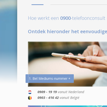
Hoe werkt een
0900
-telefoonconsul
Ontdek hieronder het eenvoudige
1. Bel Mediums-nummer +
0909 - 19 19
vanuit Nederland
0903 - 416 42
vanuit België