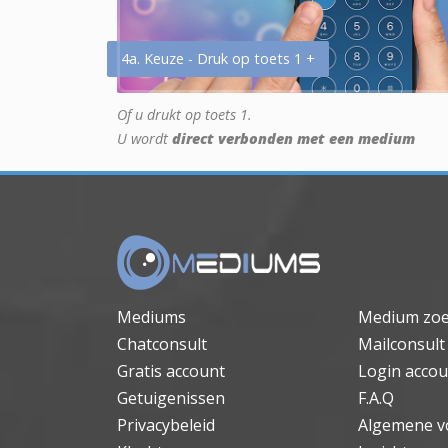
4a. Keuze - Druk op toets 1 +
Of u drukt op toets 1.
U wordt
direct verbonden met een medium
Mediums
Medium zo
Chatconsult
Mailconsult
Gratis account
Login accou
Getuigenissen
F.A.Q
Privacybeleid
Algemene v