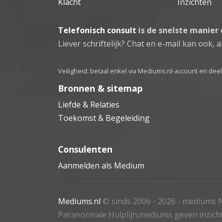
Klacht
Inzichten
Telefonisch consult
is de snelste manier
Liever schriftelijk? Chat en e-mail kan ook, al
Veiligheid: betaal enkel via Mediums.nl-account en de
Bronnen & sitemap
Liefde & Relaties
Toekomst & Begeleiding
Consulenten
Aanmelden als Medium
Mediums.nl
© sinds 2006 - 2026
- mediums N
Paranormale Hulplijn:mediums geven inzich