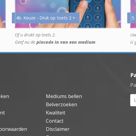
4b. Keuze - Druk op toets 2 +
5.
Of u drukt op toets 2.
Uw
Geef nu de
pincode in van een medium
U 
P
Pa
eken
Mediums bellen
Uw
Belverzoeken
nt
Kwaliteit
Contact
oorwaarden
Disclaimer