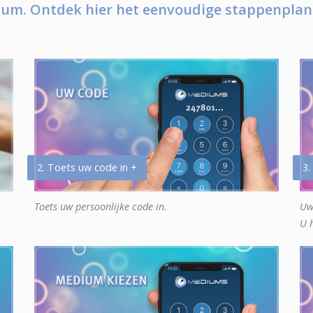
um. Ontdek hier het eenvoudige stappenplan
2. Toets uw code in +
3.
Toets uw persoonlijke code in.
Uw
U 