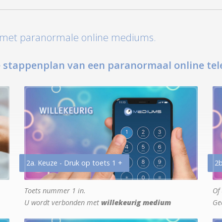
t met paranormale online mediums.
 stappenplan van een paranormaal online tel
2a. Keuze - Druk op toets 1 +
2b
Toets nummer 1 in.
Of 
U wordt verbonden met
willekeurig medium
Ge