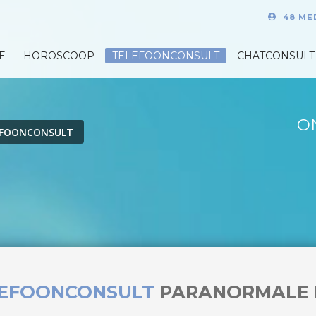
48 ME
E
HOROSCOOP
TELEFOONCONSULT
CHATCONSULT
O
EFOONCONSULT
LEFOONCONSULT
PARANORMALE 