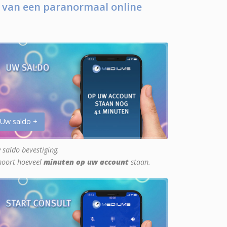
 van een paranormaal online
 Uw saldo +
 saldo bevestiging.
hoort hoeveel
minuten op uw account
staan.