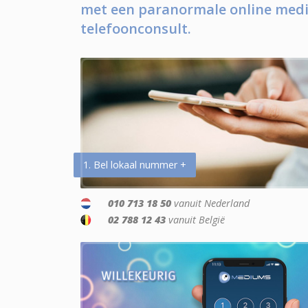
met een paranormale online medi
telefoonconsult.
1. Bel lokaal nummer +
010 713 18 50
vanuit Nederland
02 788 12 43
vanuit België