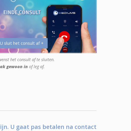
 U sluit het consult af +
enst het consult af te sluiten.
ak gewoon in
of leg af.
ijn. U gaat pas betalen na contact