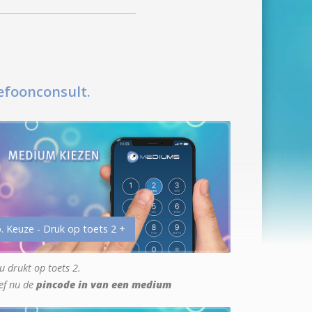
efoonconsult.
. Keuze - Druk op toets 2 +
u drukt op toets 2.
ef nu de
pincode in van een medium