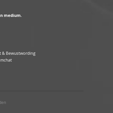
en medium
.
ht & Bewustwording
umchat
den