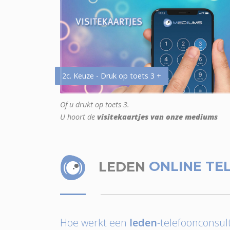
2c. Keuze - Druk op toets 3 +
Of u drukt op toets 3.
U hoort de
visitekaartjes van onze mediums
LEDEN
ONLINE TE
Hoe werkt een
leden
-telefoonconsult