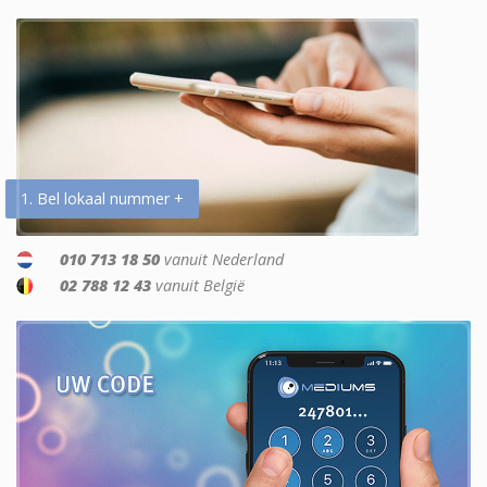
1. Bel lokaal nummer +
010 713 18 50
vanuit Nederland
02 788 12 43
vanuit België