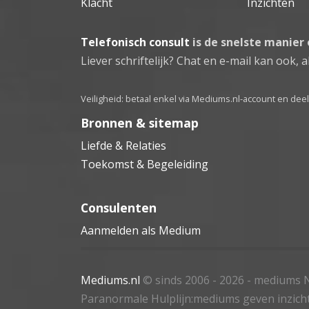
Klacht
Inzichten
Telefonisch consult
is de snelste manier
Liever schriftelijk? Chat en e-mail kan ook, al
Veiligheid: betaal enkel via Mediums.nl-account en de
Bronnen & sitemap
Liefde & Relaties
Toekomst & Begeleiding
Consulenten
Aanmelden als Medium
Mediums.nl
© sinds 2006 - 2026
- mediums N
Paranormale Hulplijn:mediums geven inzich