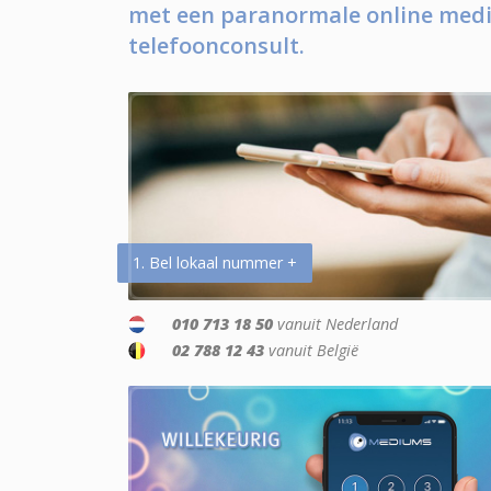
met een paranormale online medi
telefoonconsult.
1. Bel lokaal nummer +
010 713 18 50
vanuit Nederland
02 788 12 43
vanuit België