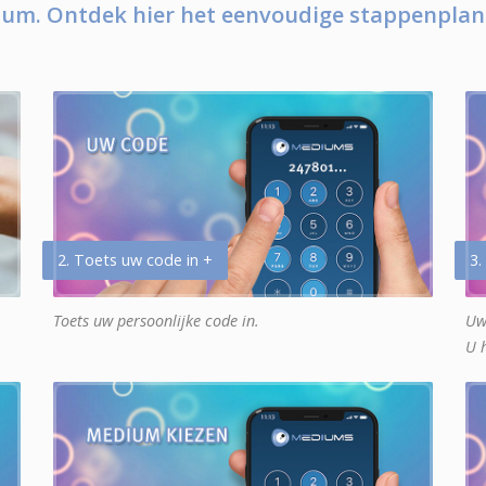
um. Ontdek hier het eenvoudige stappenplan
2. Toets uw code in +
3.
Toets uw persoonlijke code in.
Uw
U 