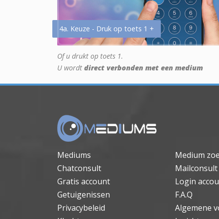
4a. Keuze - Druk op toets 1 +
Of u drukt op toets 1.
U wordt
direct verbonden met een medium
Mediums
Medium zo
Chatconsult
Mailconsult
Gratis account
Login accou
Getuigenissen
F.A.Q
Privacybeleid
Algemene v