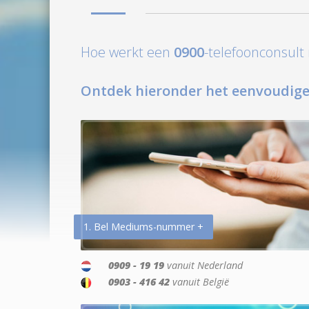
Hoe werkt een
0900
-telefoonconsul
Ontdek hieronder het eenvoudige
1. Bel Mediums-nummer +
0909 - 19 19
vanuit Nederland
0903 - 416 42
vanuit België