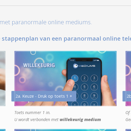
t met paranormale online mediums.
 stappenplan van een paranormaal online tel
2a. Keuze - Druk op toets 1 +
2b
Toets nummer 1 in.
Of 
U wordt verbonden met
willekeurig medium
Ge