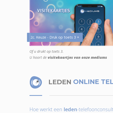
2c. Keuze - Druk op toets 3 +
Of u drukt op toets 3.
U hoort de
visitekaartjes van onze mediums
LEDEN
ONLINE TE
Hoe werkt een
leden
-telefoonconsult