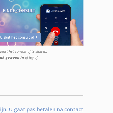
 U sluit het consult af +
enst het consult af te sluiten.
ak gewoon in
of leg af.
ijn. U gaat pas betalen na contact