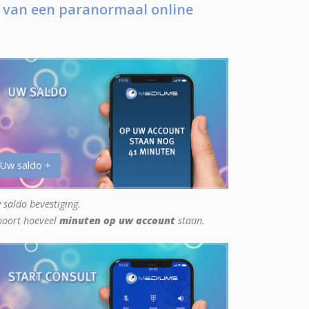
 van een paranormaal online
 Uw saldo +
 saldo bevestiging.
hoort hoeveel
minuten op uw account
staan.