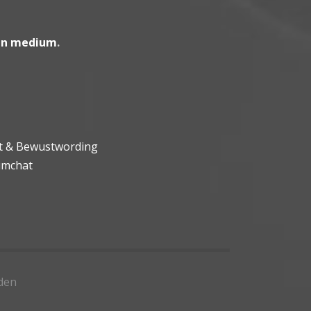
en medium
.
ht & Bewustwording
umchat
den