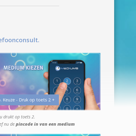
efoonconsult.
. Keuze - Druk op toets 2 +
u drukt op toets 2.
ef nu de
pincode in van een medium