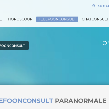
48 ME
E
HOROSCOOP
TELEFOONCONSULT
CHATCONSULT
O
EFOONCONSULT
LEFOONCONSULT
PARANORMALE 