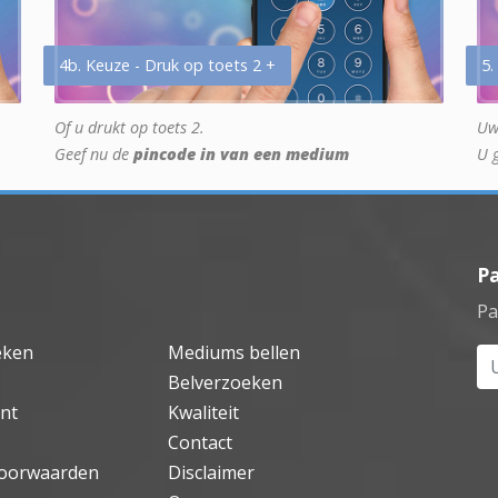
4b. Keuze - Druk op toets 2 +
5.
Of u drukt op toets 2.
Uw
Geef nu de
pincode in van een medium
U 
P
Pa
eken
Mediums bellen
Uw
Belverzoeken
nt
Kwaliteit
Contact
oorwaarden
Disclaimer