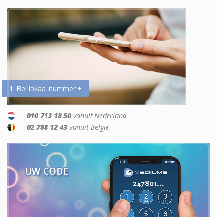
1. Bel lokaal nummer +
010 713 18 50
vanuit Nederland
02 788 12 43
vanuit België