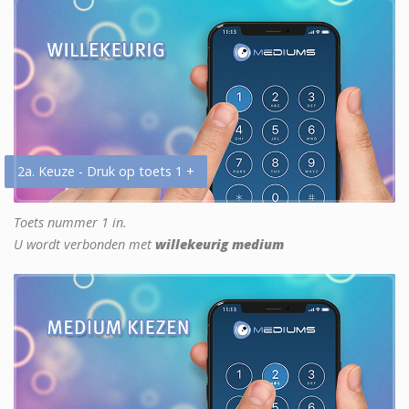
2a. Keuze - Druk op toets 1 +
Toets nummer 1 in.
U wordt verbonden met
willekeurig medium