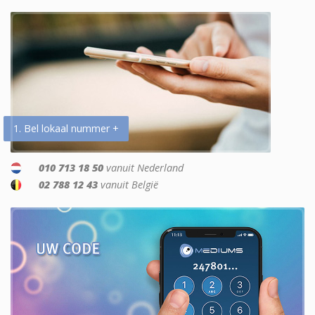
1. Bel lokaal nummer +
010 713 18 50
vanuit Nederland
02 788 12 43
vanuit België