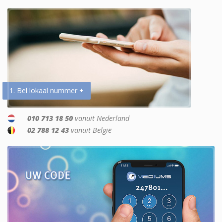
1. Bel lokaal nummer +
010 713 18 50
vanuit Nederland
02 788 12 43
vanuit België