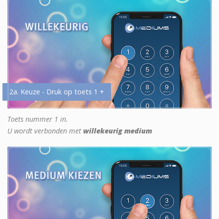
2a. Keuze - Druk op toets 1 +
Toets nummer 1 in.
U wordt verbonden met
willekeurig medium