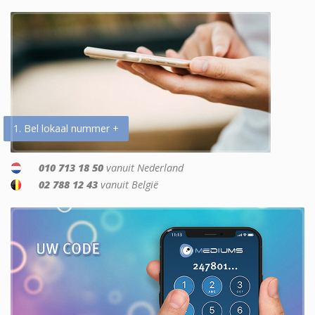
1. Bel lokaal nummer +
010 713 18 50
vanuit Nederland
02 788 12 43
vanuit België