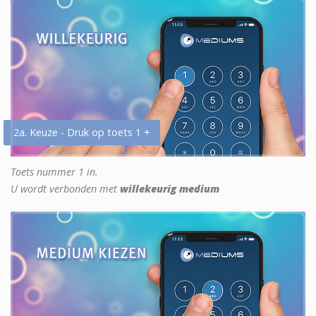
2a. Keuze - Druk op toets 1 +
Toets nummer 1 in.
U wordt verbonden met
willekeurig medium