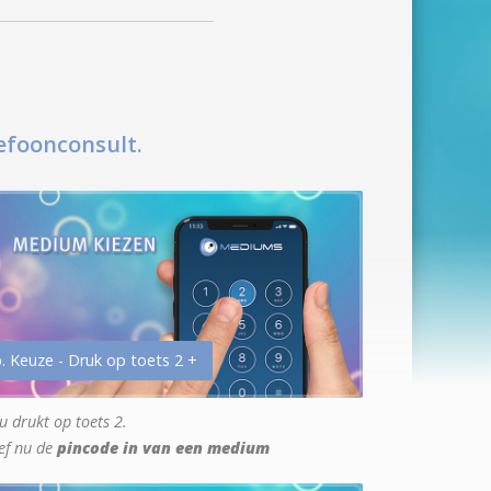
efoonconsult.
. Keuze - Druk op toets 2 +
u drukt op toets 2.
ef nu de
pincode in van een medium