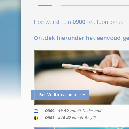
Hoe werkt een
0900
-telefoonconsul
Ontdek hieronder het eenvoudige
1. Bel Mediums-nummer +
0909 - 19 19
vanuit Nederland
0903 - 416 42
vanuit België