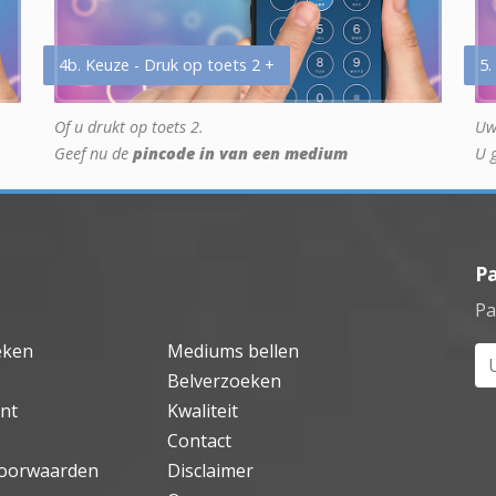
4b. Keuze - Druk op toets 2 +
5.
Of u drukt op toets 2.
Uw
Geef nu de
pincode in van een medium
U 
P
Pa
eken
Mediums bellen
Uw
Belverzoeken
nt
Kwaliteit
Contact
oorwaarden
Disclaimer