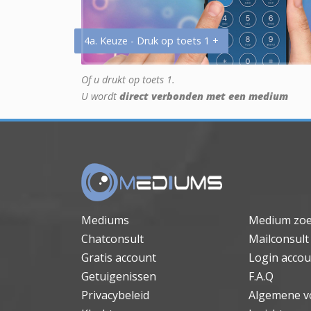
4a. Keuze - Druk op toets 1 +
Of u drukt op toets 1.
U wordt
direct verbonden met een medium
Mediums
Medium zo
Chatconsult
Mailconsult
Gratis account
Login accou
Getuigenissen
F.A.Q
Privacybeleid
Algemene v