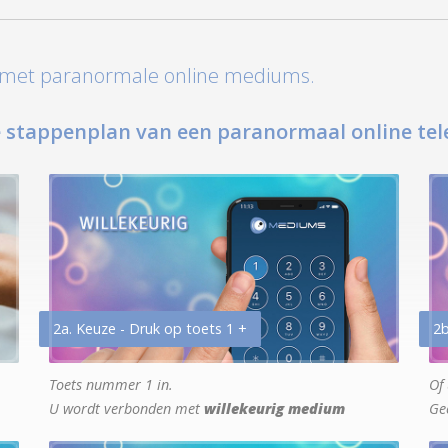
t met paranormale online mediums.
 stappenplan van een paranormaal online tel
2a. Keuze - Druk op toets 1 +
2b
Toets nummer 1 in.
Of 
U wordt verbonden met
willekeurig medium
Ge