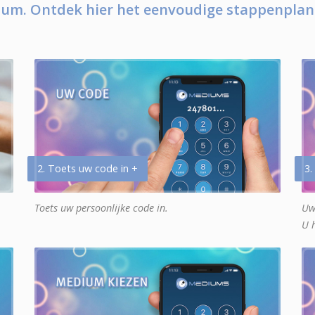
um. Ontdek hier het eenvoudige stappenplan
2. Toets uw code in +
3.
Toets uw persoonlijke code in.
Uw
U 