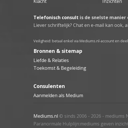
Klacht
Inzichten
Telefonisch consult
is de snelste manier
Liever schriftelijk? Chat en e-mail kan ook, al
Veiligheid: betaal enkel via Mediums.nl-account en de
Bronnen & sitemap
Liefde & Relaties
Toekomst & Begeleiding
Consulenten
Aanmelden als Medium
Mediums.nl
© sinds 2006 - 2026
- mediums N
Paranormale Hulplijn:mediums geven inzich