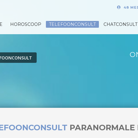
48 ME
E
HOROSCOOP
TELEFOONCONSULT
CHATCONSULT
O
EFOONCONSULT
LEFOONCONSULT
PARANORMALE 