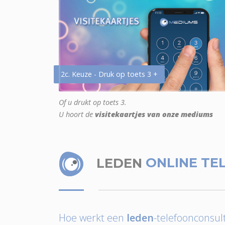
2c. Keuze - Druk op toets 3 +
Of u drukt op toets 3.
U hoort de
visitekaartjes van onze mediums
LEDEN
ONLINE TE
Hoe werkt een
leden
-telefoonconsult