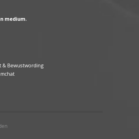
en medium
.
ht & Bewustwording
umchat
den