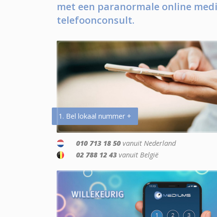
met een paranormale online medi
telefoonconsult.
1. Bel lokaal nummer +
010 713 18 50
vanuit Nederland
02 788 12 43
vanuit België