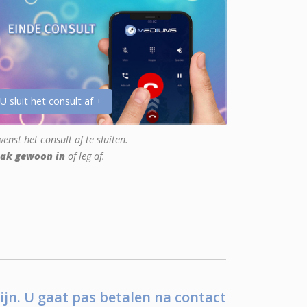
 U sluit het consult af +
enst het consult af te sluiten.
ak gewoon in
of leg af.
ijn. U gaat pas betalen na contact