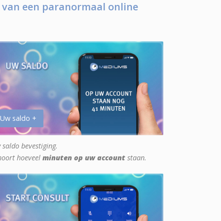
 van een paranormaal online
 Uw saldo +
 saldo bevestiging.
hoort hoeveel
minuten op uw account
staan.