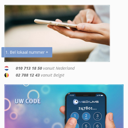
1. Bel lokaal nummer +
010 713 18 50
vanuit Nederland
02 788 12 43
vanuit België