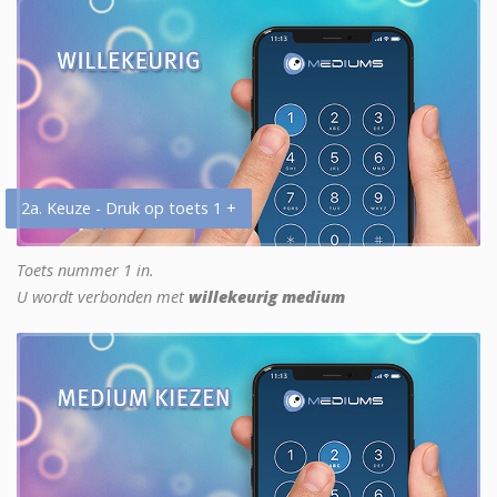
2a. Keuze - Druk op toets 1 +
Toets nummer 1 in.
U wordt verbonden met
willekeurig medium