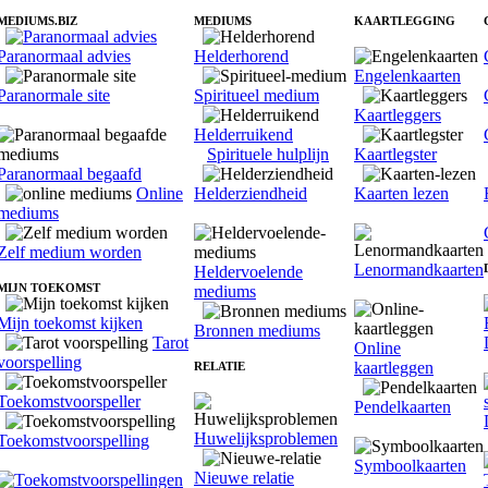
MEDIUMS.BIZ
MEDIUMS
KAARTLEGGING
Paranormaal advies
Helderhorend
Engelenkaarten
Paranormale site
Spiritueel medium
Kaartleggers
Helderruikend
Spirituele hulplijn
Kaartlegster
Paranormaal begaafd
Online
Helderziendheid
Kaarten lezen
mediums
Zelf medium worden
Lenormandkaarten
Heldervoelende
MIJN TOEKOMST
mediums
Mijn toekomst kijken
Bronnen mediums
Tarot
Online
voorspelling
kaartleggen
RELATIE
Toekomstvoorspeller
Pendelkaarten
Huwelijksproblemen
Toekomstvoorspelling
Symboolkaarten
Nieuwe relatie