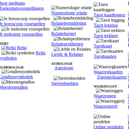
Toekomstvoorspellingen
Numerologie relatie
Tarot kaartleggen
Relatiebemiddeling
Je horoscoop voorspellen
Tarot legging
Relatieherstel
Je toekomst voorspellen
Tarot trekken
Relatieproblemen
REIKI
Tarotkaart
Reiki
Reiki
Liefde & Relaties
Tarotkaarten
symbolen
ASTROLOGIE
Astrologie
NUMEROLOGIE
Waarzegkaarten
Getallensymboliek
Zigeunerkaarten
Sterrenbeelden
Meestergetallen
WAARZEGGEN
Waarzeggen
Waarzeggerij
Online pendelen