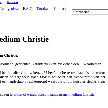
oop
|
Disclaimer
Getuigenissen
F.A.Q.
Tarotkaart
Contact
edium Christie
m Christie.
informatie, gedachten, karaktertrekken, ziektebeelden ... waarnemen.
 het huisdier van uw keuze. U heeft het beste resultaat als u een foto
lleen op afgebeeld staat. Ook is het beter een close-upfoto van het
t een landschap of achtergrond waarop u of uw huisdier slechts klein
ect een
telefoon of e-mail consult aangaan met medium Christie
.