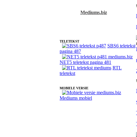
Mediums.biz
Fotoreading met paranormale medium Christie
TELETEKST
SBS6 teletekst
pagina 487
NET5 teletekst pagina 481
RTL
teletekst
MOBIELE VERSIE
Mediums mobiel